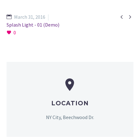


March 31, 2016
Splash Light - 01 (Demo)
0


LOCATION
NY City, Beechwood Dr.