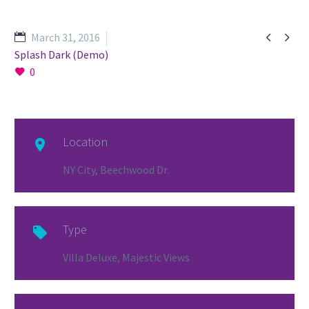


March 31, 2016
Splash Dark (Demo)
0
Location

NY City, Beechwood Dr.
Type

Villa Deluxe, Majestic Views