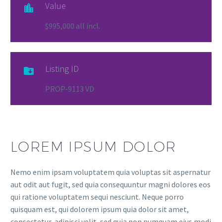
Value

$995,000 all incl.
Listing ID

PROP-9113 VD
LOREM IPSUM DOLOR
Nemo enim ipsam voluptatem quia voluptas sit aspernatur
aut odit aut fugit, sed quia consequuntur magni dolores eos
qui ratione voluptatem sequi nesciunt. Neque porro
quisquam est, qui dolorem ipsum quia dolor sit amet,
consectetur, adipisci velit, sed quia non numquam eius modi